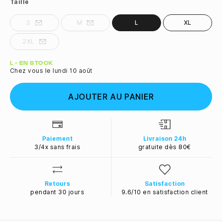
Taille
S
M
L
XL
2XL
Quantité
L - EN STOCK
Chez vous le lundi 10 août
AJOUTER AU PANIER
Paiement
Livraison 24h
3/4x sans frais
gratuite dès 80€
Retours
Satisfaction
pendant 30 jours
9.6/10 en satisfaction client