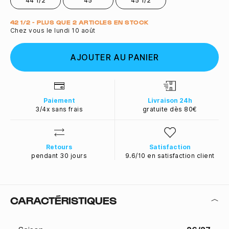
44 1/2
45
45 1/2
Quantité
42 1/2 - PLUS QUE 2 ARTICLES EN STOCK
Chez vous le lundi 10 août
AJOUTER AU PANIER
Paiement
Livraison 24h
3/4x sans frais
gratuite dès 80€
Retours
Satisfaction
pendant 30 jours
9.6/10 en satisfaction client
CARACTÉRISTIQUES