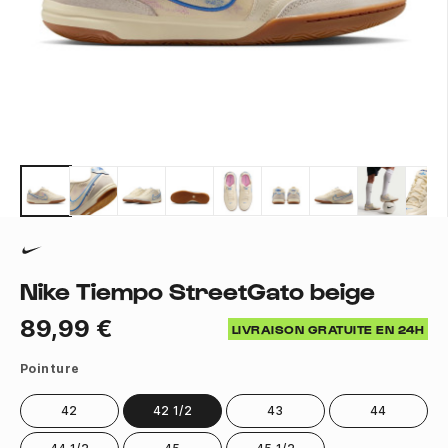
Nike Tiempo StreetGato beige
89,99 €
LIVRAISON GRATUITE EN 24H
Pointure
42
42 1/2
43
44