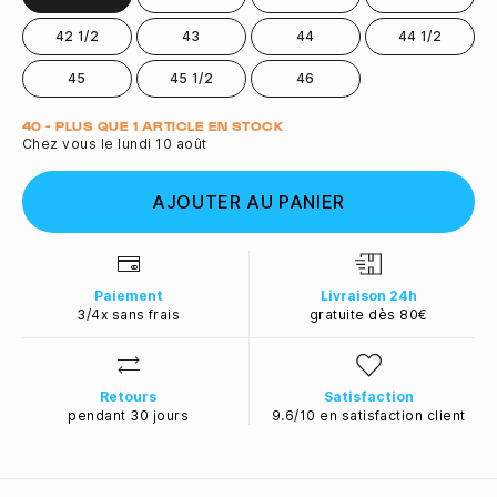
42 1/2
43
44
44 1/2
45
45 1/2
46
Quantité
40 - PLUS QUE 1 ARTICLE EN STOCK
Chez vous le lundi 10 août
AJOUTER AU PANIER
Paiement
Livraison 24h
3/4x sans frais
gratuite dès 80€
Retours
Satisfaction
pendant 30 jours
9.6/10 en satisfaction client