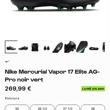
Nike Mercurial Vapor 17 Elite AG-
Pro noir vert
269,99 €
LIVRÉ EN 24H
Pointure
36
36 1/2
37 1/2
38