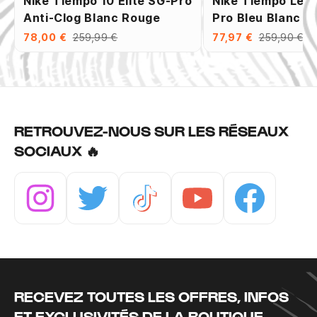
Nike Tiempo 10 Elite SG-Pro
Nike Tiempo Leg
Anti-Clog Blanc Rouge
Pro Bleu Blanc
78,00 €
259,99 €
77,97 €
259,90 €
RETROUVEZ-NOUS SUR LES RÉSEAUX
SOCIAUX 🔥
Instagram
Twitter
Tiktok
Youtube
Facebook
RECEVEZ TOUTES LES OFFRES, INFOS
ET EXCLUSIVITÉS DE LA BOUTIQUE