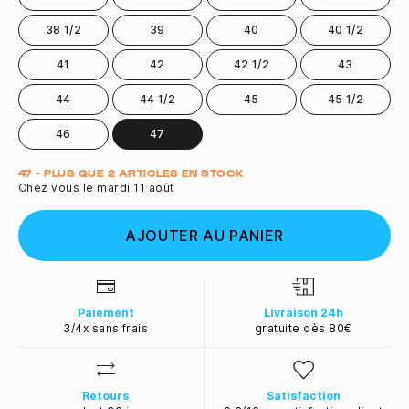
38 1/2
39
40
40 1/2
41
42
42 1/2
43
44
44 1/2
45
45 1/2
46
47
Quantité
47 - PLUS QUE 2 ARTICLES EN STOCK
Chez vous le mardi 11 août
AJOUTER AU PANIER
Paiement
Livraison 24h
3/4x sans frais
gratuite dès 80€
Retours
Satisfaction