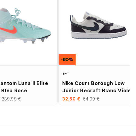
-50%
antom Luna II Elite
Nike Court Borough Low
 Bleu Rose
Junior Recraft Blanc Violet
289,99 €
32,50 €
64,99 €