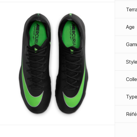
Terra
Age
Gam
Styl
Coll
Type
Réfé