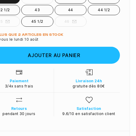
2 1/2
43
44
44 1/2
45
45 1/2
46
ité
PLUS QUE 2 ARTICLES EN STOCK
ous le lundi 10 août
AJOUTER AU PANIER
Paiement
Livraison 24h
3/4x sans frais
gratuite dès 80€
Retours
Satisfaction
pendant 30 jours
9.6/10 en satisfaction client