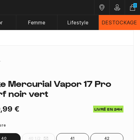
0
Nos magasins
Customer A
or
Femme
Lifestyle
DESTOCKAGE
ke Mercurial Vapor 17 Pro
rf noir vert
,99 €
LIVRÉ EN 24H
ure
40
40 1/2
41
42