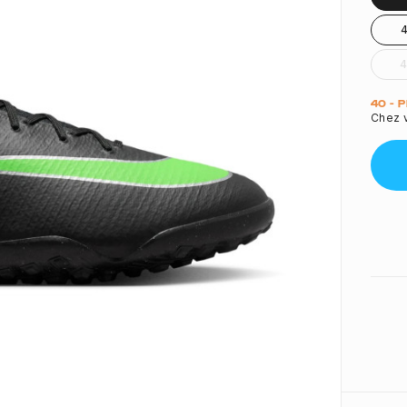
4
Quant
40 - 
Chez v