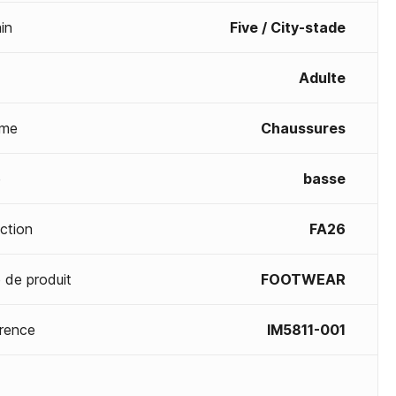
in
Five / City-stade
Adulte
me
Chaussures
e
basse
ection
FA26
 de produit
FOOTWEAR
rence
IM5811-001