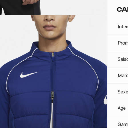
CA
Inte
Prom
Sais
Mar
Sexe
Age
Gam