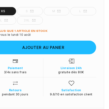
XS
S
M
L
XL
2XL
ité
PLUS QUE 1 ARTICLE EN STOCK
ous le lundi 10 août
AJOUTER AU PANIER
Paiement
Livraison 24h
3/4x sans frais
gratuite dès 80€
Retours
Satisfaction
pendant 30 jours
9.6/10 en satisfaction client