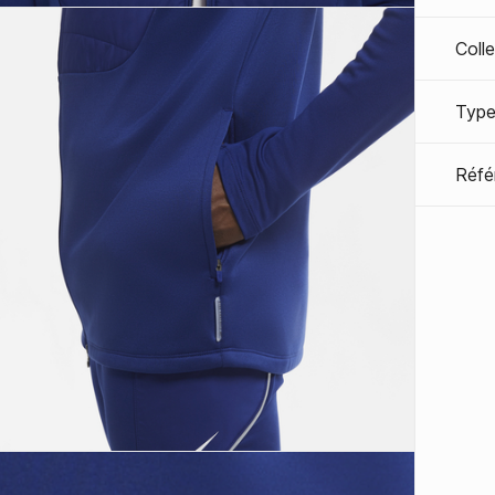
Coll
Type
Réfé