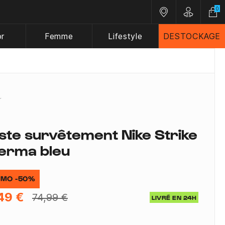
0
Nos magasins
Customer A
or
Femme
Lifestyle
DESTOCKAGE
ste survêtement Nike Strike
erma bleu
MO -50%
49 €
74,99 €
LIVRÉ EN 24H