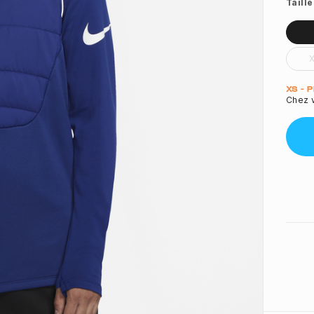
Taille
Quant
XS - 
Chez v