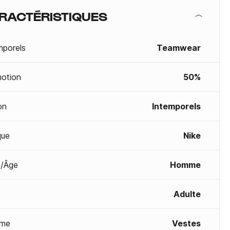
RACTÉRISTIQUES
mporels
Teamwear
otion
50%
on
Intemporels
que
Nike
/Âge
Homme
Adulte
me
Vestes