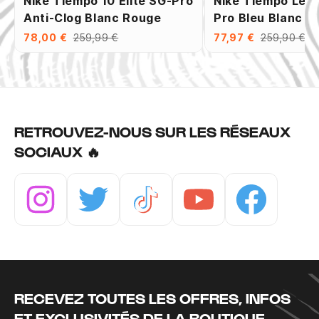
Nike Tiempo 10 Elite SG-Pro
Nike Tiempo Leg
Anti-Clog Blanc Rouge
Pro Bleu Blanc
78,00 €
259,99 €
77,97 €
259,90 €
RETROUVEZ-NOUS SUR LES RÉSEAUX
SOCIAUX 🔥
Instagram
Twitter
Tiktok
Youtube
Facebook
RECEVEZ TOUTES LES OFFRES, INFOS
ET EXCLUSIVITÉS DE LA BOUTIQUE