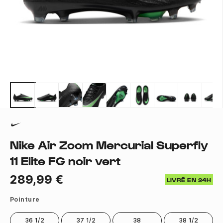
Nike Air Zoom Mercurial Superfly
11 Elite FG noir vert
289,99 €
LIVRÉ EN 24H
Pointure
36 1/2
37 1/2
38
38 1/2