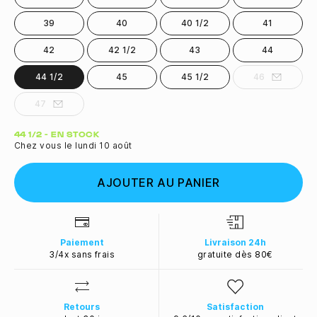
39
40
40 1/2
41
42
42 1/2
43
44
44 1/2
45
45 1/2
46
47
Quantité
44 1/2 - EN STOCK
Chez vous le lundi 10 août
AJOUTER AU PANIER
Paiement
Livraison 24h
3/4x sans frais
gratuite dès 80€
Retours
Satisfaction