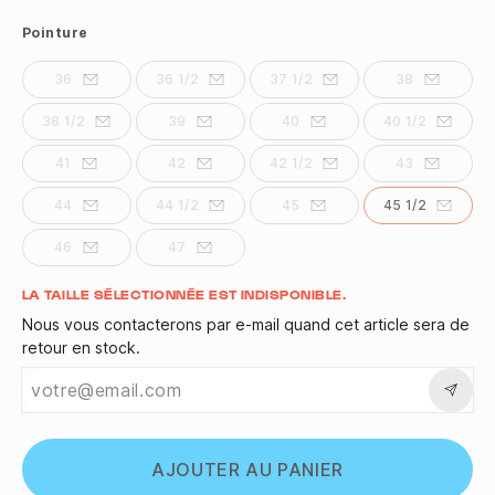
Pointure
36
36 1/2
37 1/2
38
38 1/2
39
40
40 1/2
41
42
42 1/2
43
44
44 1/2
45
45 1/2
46
47
Quantité
LA TAILLE SÉLECTIONNÉE EST INDISPONIBLE.
Nous vous contacterons par e-mail quand cet article sera de
retour en stock.
AJOUTER AU PANIER