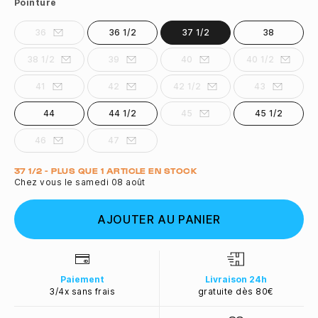
Pointure
36
36 1/2
37 1/2
38
38 1/2
39
40
40 1/2
41
42
42 1/2
43
44
44 1/2
45
45 1/2
46
47
Quantité
37 1/2 - PLUS QUE 1 ARTICLE EN STOCK
Chez vous le samedi 08 août
AJOUTER AU PANIER
Paiement
Livraison 24h
3/4x sans frais
gratuite dès 80€