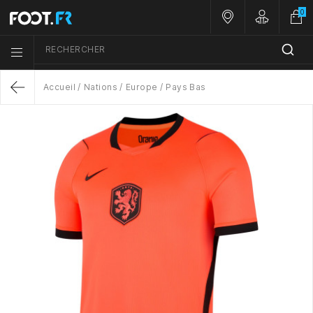
0
Nos magasins
Customer A
RECHERCHER
Menu list icon
Accueil
Nations
Europe
Pays Bas
Return