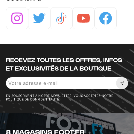
Instagram
Twitter
Tiktok
Youtube
Facebook
RECEVEZ TOUTES LES OFFRES, INFOS
ET EXCLUSIVITÉS DE LA BOUTIQUE
Sousc
EN SOUSCRIVANT À NOTRE NEWSLETTER, VOUS ACCEPTEZ NOTRE
POLITIQUE DE CONFIDENTIALITÉ.
8 MAGASINS FOOT.FR