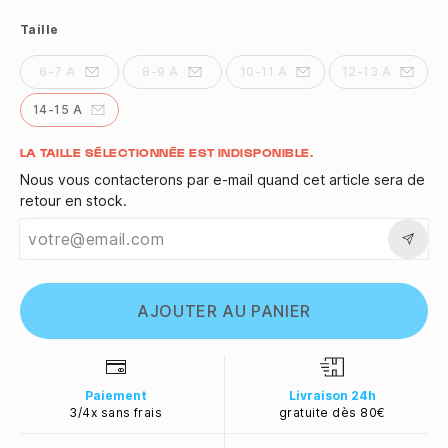
Taille
6-7 A
8-9 A
10-11 A
12-13 A
14-15 A
Quantité
LA TAILLE SÉLECTIONNÉE EST INDISPONIBLE.
Nous vous contacterons par e-mail quand cet article sera de
retour en stock.
AJOUTER AU PANIER
Paiement
Livraison 24h
3/4x sans frais
gratuite dès 80€