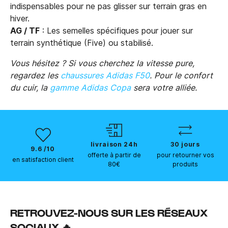
indispensables pour ne pas glisser sur terrain gras en
hiver.
AG / TF
: Les semelles spécifiques pour jouer sur
terrain synthétique (Five) ou stabilisé.
Vous hésitez ? Si vous cherchez la vitesse pure,
regardez les
chaussures Adidas F50
. Pour le confort
du cuir, la
gamme Adidas Copa
sera votre alliée.
livraison 24h
30 jours
9.6 /10
offerte à partir de
pour retourner vos
en satisfaction client
80€
produits
RETROUVEZ-NOUS SUR LES RÉSEAUX
SOCIAUX 🔥