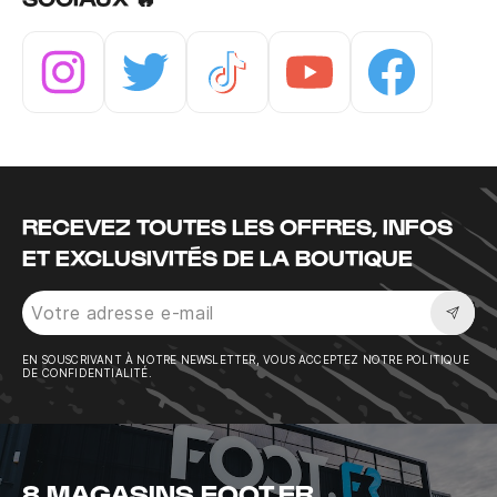
Instagram
Twitter
Tiktok
Youtube
Facebook
RECEVEZ TOUTES LES OFFRES, INFOS
ET EXCLUSIVITÉS DE LA BOUTIQUE
Sousc
EN SOUSCRIVANT À NOTRE NEWSLETTER, VOUS ACCEPTEZ NOTRE POLITIQUE
DE CONFIDENTIALITÉ.
8 MAGASINS FOOT.FR