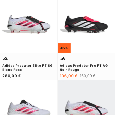
-15%
Adidas Predator Elite FT SG
Adidas Predator Pro FT AG
Blanc Rose
Noir Rouge
280,00 €
136,00 €
160,00 €