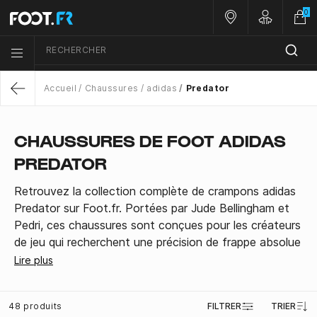
0
Nos magasins
Customer 
RECHERCHER
Menu list icon
Accueil
Chaussures
adidas
Predator
Return
CHAUSSURES DE FOOT ADIDAS
PREDATOR
Retrouvez la collection complète de crampons adidas
Predator sur Foot.fr. Portées par Jude Bellingham et
Pedri, ces chaussures sont conçues pour les créateurs
de jeu qui recherchent une précision de frappe absolue
et un contrôle parfait. Disponibles en version Elite
Lire plus
(haut de gamme), Pro et League, pour terrains secs
(FG), gras (SG) ou synthétiques (AG). Commandez
48 produits
FILTRER
TRIER
votre paire dès maintenant !