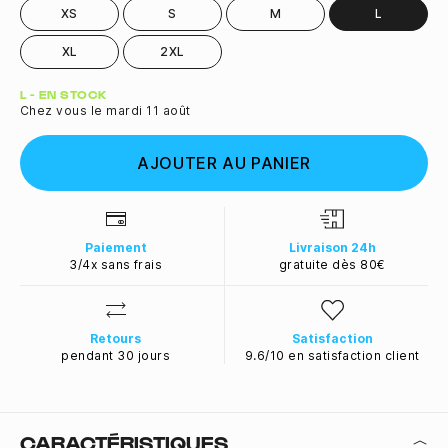
XS
S
M
L
XL
2XL
Quantité
L - EN STOCK
Chez vous le mardi 11 août
AJOUTER AU PANIER
Paiement
Livraison 24h
3/4x sans frais
gratuite dès 80€
Retours
Satisfaction
pendant 30 jours
9.6/10 en satisfaction client
CARACTÉRISTIQUES