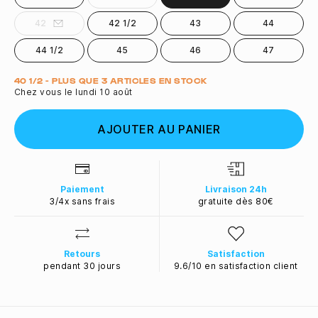
42
42 1/2
43
44
44 1/2
45
46
47
Quantité
40 1/2 - PLUS QUE 3 ARTICLES EN STOCK
Chez vous le lundi 10 août
AJOUTER AU PANIER
Paiement
Livraison 24h
3/4x sans frais
gratuite dès 80€
Retours
Satisfaction
pendant 30 jours
9.6/10 en satisfaction client