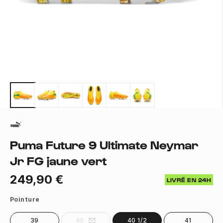
Puma Future 9 Ultimate Neymar
Jr FG jaune vert
249,90 €
LIVRÉ EN 24H
Pointure
39
40
40 1/2
41