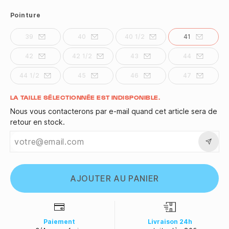
Pointure
39
40
40 1/2
41
42
42 1/2
43
44
44 1/2
45
46
47
Quantité
LA TAILLE SÉLECTIONNÉE EST INDISPONIBLE.
Nous vous contacterons par e-mail quand cet article sera de
retour en stock.
AJOUTER AU PANIER
Paiement
Livraison 24h