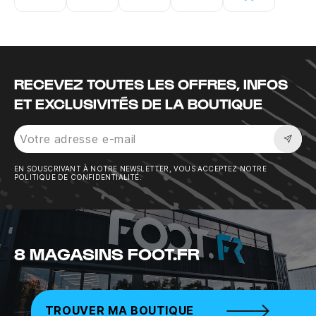
Instagram
Twitter
Tiktok
Youtube
Facebook
RECEVEZ TOUTES LES OFFRES, INFOS
ET EXCLUSIVITÉS DE LA BOUTIQUE
Sousc
EN SOUSCRIVANT À NOTRE NEWSLETTER, VOUS ACCEPTEZ NOTRE
POLITIQUE DE CONFIDENTIALITÉ.
8 MAGASINS FOOT.FR
TROUVER MA BOUTIQUE