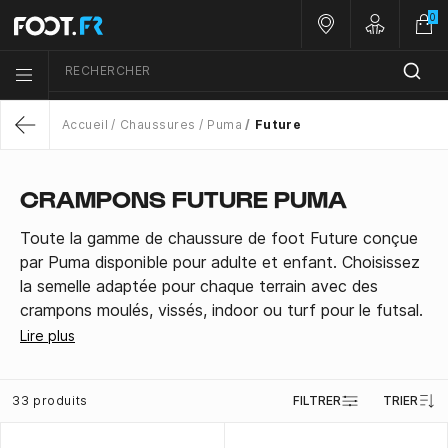
0
Nos magasins
Customer 
RECHERCHER
Menu list icon
Accueil
Chaussures
Puma
Future
Return
CRAMPONS FUTURE PUMA
Toute la gamme de chaussure de foot Future conçue
par Puma disponible pour adulte et enfant. Choisissez
la semelle adaptée pour chaque terrain avec des
crampons moulés, vissés, indoor ou turf pour le futsal.
Lire plus
33 produits
FILTRER
TRIER