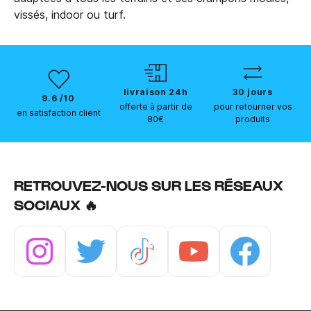
vissés, indoor ou turf.
livraison 24h
30 jours
9.6 /10
offerte à partir de
pour retourner vos
en satisfaction client
80€
produits
RETROUVEZ-NOUS SUR LES RÉSEAUX
SOCIAUX 🔥
Instagram
Twitter
Tiktok
Youtube
Facebook