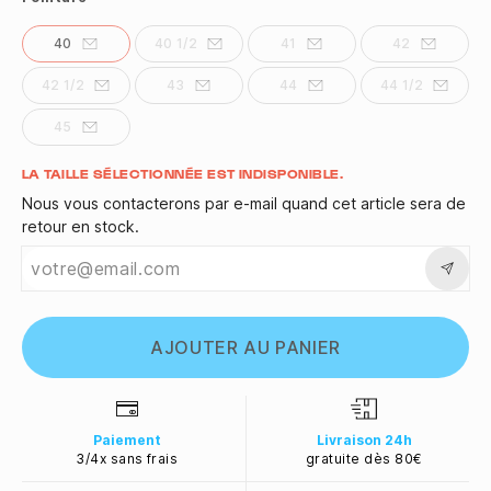
40
40 1/2
41
42
42 1/2
43
44
44 1/2
45
Quantité
LA TAILLE SÉLECTIONNÉE EST INDISPONIBLE.
Nous vous contacterons par e-mail quand cet article sera de
retour en stock.
AJOUTER AU PANIER
Paiement
Livraison 24h
3/4x sans frais
gratuite dès 80€