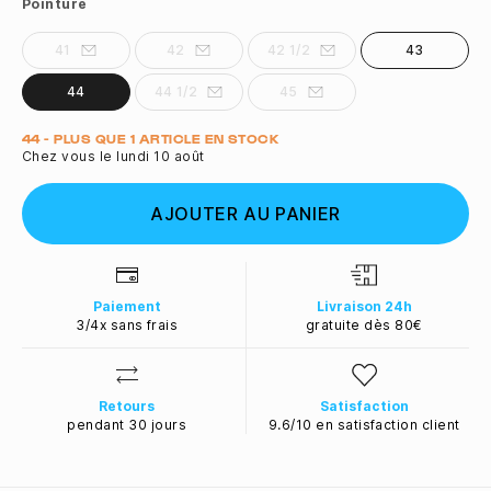
Pointure
41
42
42 1/2
43
44
44 1/2
45
Quantité
44 - PLUS QUE 1 ARTICLE EN STOCK
Chez vous le lundi 10 août
AJOUTER AU PANIER
Paiement
Livraison 24h
3/4x sans frais
gratuite dès 80€
Retours
Satisfaction
pendant 30 jours
9.6/10 en satisfaction client