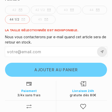
42
42 1/2
43
44
44 1/2
45
Quantité
LA TAILLE SÉLECTIONNÉE EST INDISPONIBLE.
Nous vous contacterons par e-mail quand cet article sera de
retour en stock.
AJOUTER AU PANIER
Paiement
Livraison 24h
3/4x sans frais
gratuite dès 80€