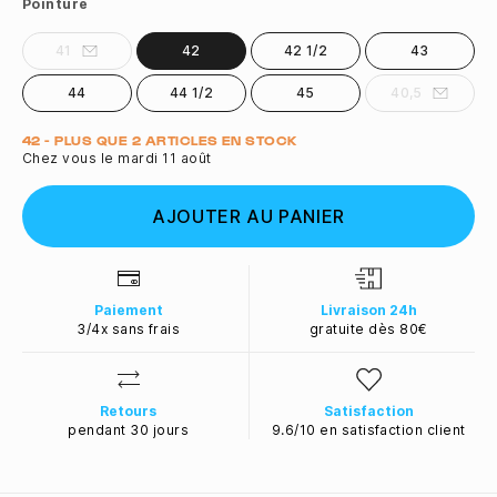
Pointure
41
42
42 1/2
43
44
44 1/2
45
40,5
Quantité
42 - PLUS QUE 2 ARTICLES EN STOCK
Chez vous le mardi 11 août
AJOUTER AU PANIER
Paiement
Livraison 24h
3/4x sans frais
gratuite dès 80€
Retours
Satisfaction
pendant 30 jours
9.6/10 en satisfaction client