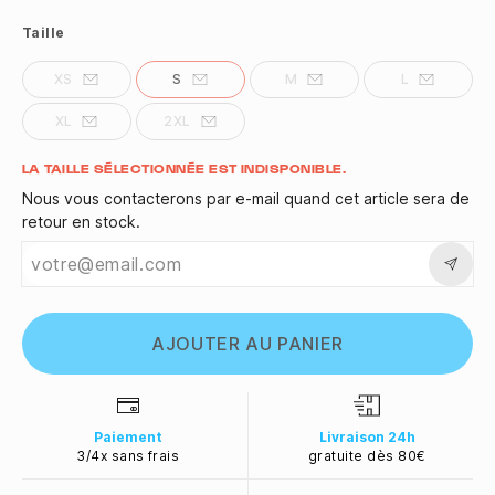
Taille
XS
S
M
L
XL
2XL
Quantité
LA TAILLE SÉLECTIONNÉE EST INDISPONIBLE.
Nous vous contacterons par e-mail quand cet article sera de
retour en stock.
AJOUTER AU PANIER
Paiement
Livraison 24h
3/4x sans frais
gratuite dès 80€