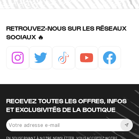
RETROUVEZ-NOUS SUR LES RÉSEAUX
SOCIAUX 🔥
Instagram
Twitter
Tiktok
Youtube
Facebook
RECEVEZ TOUTES LES OFFRES, INFOS
ET EXCLUSIVITÉS DE LA BOUTIQUE
Sousc
EN SOUSCRIVANT À NOTRE NEWSLETTER, VOUS ACCEPTEZ NOTRE