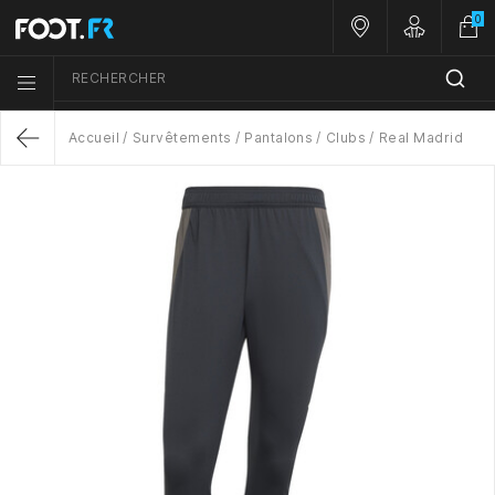
0
Nos magasins
Customer A
RECHERCHER
Menu list icon
Accueil
Survêtements
Pantalons
Clubs
Real Madrid
Return