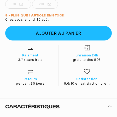
XL
2XL
Quantité
S - PLUS QUE 1 ARTICLE EN STOCK
Chez vous le lundi 10 août
AJOUTER AU PANIER
Paiement
Livraison 24h
3/4x sans frais
gratuite dès 80€
Retours
Satisfaction
pendant 30 jours
9.6/10 en satisfaction client
CARACTÉRISTIQUES