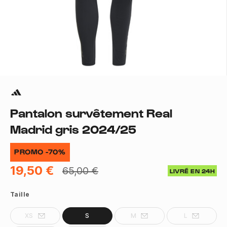
Pantalon survêtement Real
Madrid gris 2024/25
PROMO -70%
19,50 €
65,00 €
LIVRÉ EN 24H
Taille
XS
S
M
L