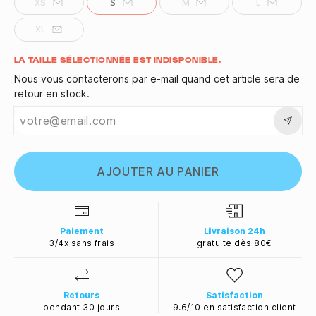
XS
S
M
L
XL
Quantité
LA TAILLE SÉLECTIONNÉE EST INDISPONIBLE.
Nous vous contacterons par e-mail quand cet article sera de
retour en stock.
AJOUTER AU PANIER
Paiement
Livraison 24h
3/4x sans frais
gratuite dès 80€
Retours
Satisfaction
pendant 30 jours
9.6/10 en satisfaction client