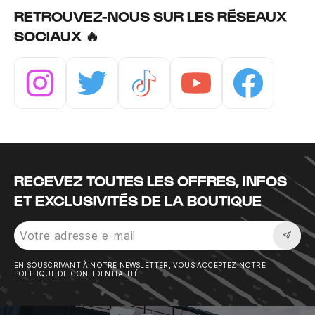
RETROUVEZ-NOUS SUR LES RÉSEAUX
SOCIAUX 🔥
Instagram
Twitter
Tiktok
Youtube
Facebook
RECEVEZ TOUTES LES OFFRES, INFOS
ET EXCLUSIVITÉS DE LA BOUTIQUE
Sousc
EN SOUSCRIVANT À NOTRE NEWSLETTER, VOUS ACCEPTEZ NOTRE
POLITIQUE DE CONFIDENTIALITÉ.