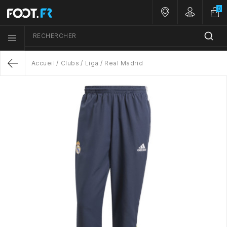
0
Nos magasins
Customer A
RECHERCHER
Menu list icon
Accueil
Clubs
Liga
Real Madrid
Return