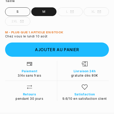
Taille
S
M
L
XL
2XL
Quantité
M - PLUS QUE 1 ARTICLE EN STOCK
Chez vous le lundi 10 août
AJOUTER AU PANIER
Paiement
Livraison 24h
3/4x sans frais
gratuite dès 80€
Retours
Satisfaction
pendant 30 jours
9.6/10 en satisfaction client