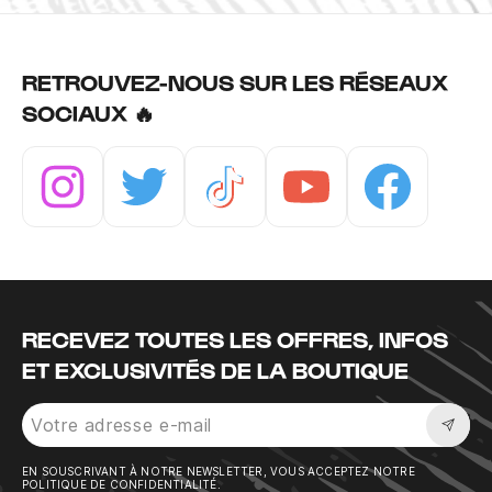
RETROUVEZ-NOUS SUR LES RÉSEAUX
SOCIAUX 🔥
Instagram
Twitter
Tiktok
Youtube
Facebook
RECEVEZ TOUTES LES OFFRES, INFOS
ET EXCLUSIVITÉS DE LA BOUTIQUE
Sousc
EN SOUSCRIVANT À NOTRE NEWSLETTER, VOUS ACCEPTEZ NOTRE
POLITIQUE DE CONFIDENTIALITÉ.