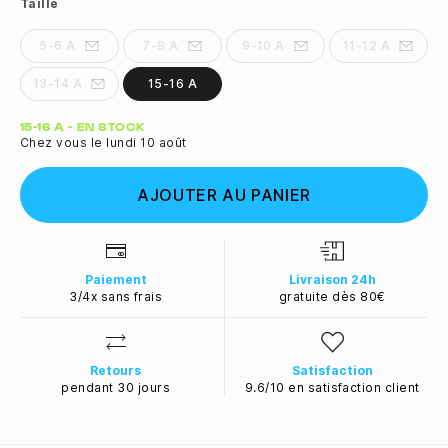
Taille
5-6 A
7-8 A
9-10 A
11-12 A
13-14 A
15-16 A
Quantité
15-16 A - EN STOCK
Chez vous le lundi 10 août
AJOUTER AU PANIER
Paiement
Livraison 24h
3/4x sans frais
gratuite dès 80€
Retours
Satisfaction
pendant 30 jours
9.6/10 en satisfaction client