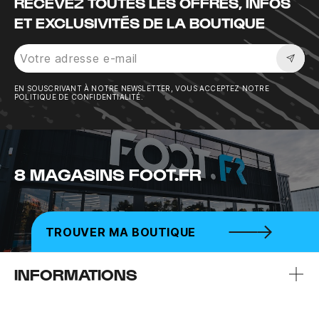
RECEVEZ TOUTES LES OFFRES, INFOS
ET EXCLUSIVITÉS DE LA BOUTIQUE
Sousc
EN SOUSCRIVANT À NOTRE NEWSLETTER, VOUS ACCEPTEZ NOTRE
POLITIQUE DE CONFIDENTIALITÉ.
8 MAGASINS FOOT.FR
TROUVER MA BOUTIQUE
INFORMATIONS