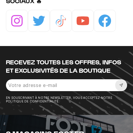
SOCIAUX 🔥
Instagram
Twitter
Tiktok
Youtube
Facebook
RECEVEZ TOUTES LES OFFRES, INFOS
ET EXCLUSIVITÉS DE LA BOUTIQUE
Sousc
EN SOUSCRIVANT À NOTRE NEWSLETTER, VOUS ACCEPTEZ NOTRE
POLITIQUE DE CONFIDENTIALITÉ.