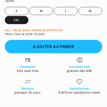
Taille
S
M
L
XL
2XL
Quantité
2XL - PLUS QUE 1 ARTICLE EN STOCK
Chez vous le lundi 10 août
AJOUTER AU PANIER
Paiement
Livraison 24h
3/4x sans frais
gratuite dès 80€
Retours
Satisfaction
pendant 30 jours
9.6/10 en satisfaction client