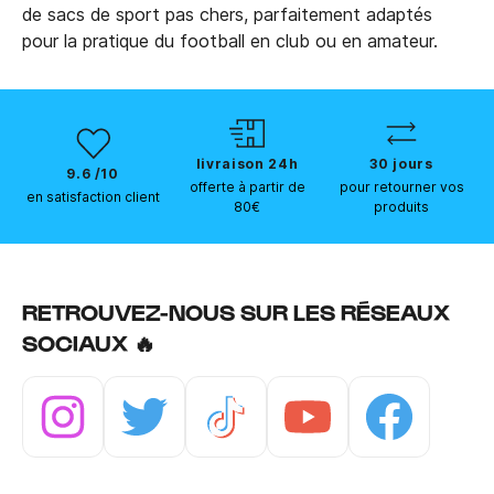
de sacs de sport pas chers, parfaitement adaptés
pour la pratique du football en club ou en amateur.
livraison 24h
30 jours
9.6 /10
offerte à partir de
pour retourner vos
en satisfaction client
80€
produits
RETROUVEZ-NOUS SUR LES RÉSEAUX
SOCIAUX 🔥
Instagram
Twitter
Tiktok
Youtube
Facebook