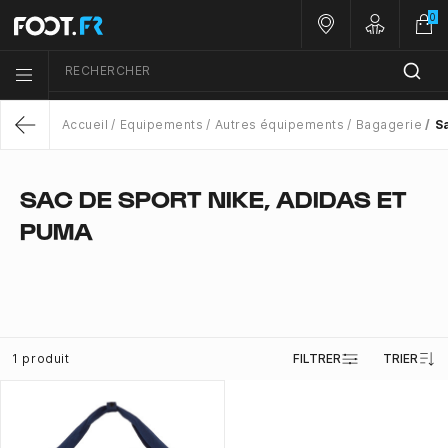
0
Nos magasins
Customer 
RECHERCHER
Menu list icon
Accueil
Equipements
Autres équipements
Bagagerie
S
Return
SAC DE SPORT NIKE, ADIDAS ET
PUMA
1 produit
FILTRER
TRIER