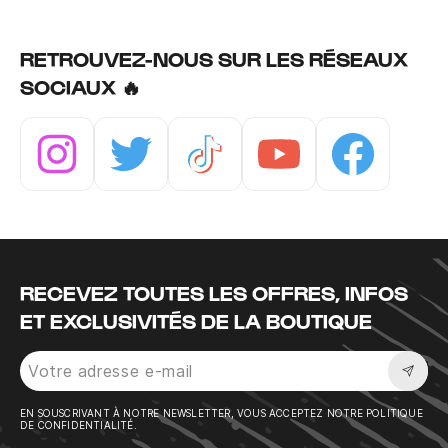
RETROUVEZ-NOUS SUR LES RÉSEAUX
SOCIAUX 🔥
Instagram
Twitter
Tiktok
Youtube
Facebook
RECEVEZ TOUTES LES OFFRES, INFOS
ET EXCLUSIVITÉS DE LA BOUTIQUE
Sousc
EN SOUSCRIVANT À NOTRE NEWSLETTER, VOUS ACCEPTEZ NOTRE POLITIQUE
DE CONFIDENTIALITÉ.