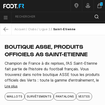
0
Nos magasins
Customer 
RECHERCHER
Menu list icon
Accueil
Clubs
Ligue 2
Saint-Etienne
Return
BOUTIQUE ASSE, PRODUITS
OFFICIELS AS SAINT-ETIENNE
Champion de France à dix reprises, l’AS Saint-Etienne
fait partie de l’histoire du football français. Vous
trouverez dans notre boutique ASSE tous les produits
officiels des Verts : toute la gamme d'entraînement, le
kit complet du supporter et bien entendu les
Lire plus
nouveaux maillots officiels de l'ASSE.
MAILLOTS
SURVÊTEMENTS
PANTALONS
VESTES