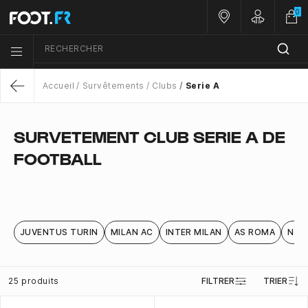
0
Nos magasins
Customer 
RECHERCHER
Menu list icon
Accueil
Survêtements
Clubs
Serie A
Return
SURVETEMENT CLUB SERIE A DE
FOOTBALL
JUVENTUS TURIN
MILAN AC
INTER MILAN
AS ROMA
NAP
25 produits
FILTRER
TRIER