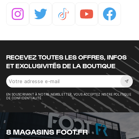
Instagram
Twitter
Tiktok
Youtube
Facebook
RECEVEZ TOUTES LES OFFRES, INFOS
ET EXCLUSIVITÉS DE LA BOUTIQUE
Sousc
EN SOUSCRIVANT À NOTRE NEWSLETTER, VOUS ACCEPTEZ NOTRE POLITIQUE
DE CONFIDENTIALITÉ.
8 MAGASINS FOOT.FR