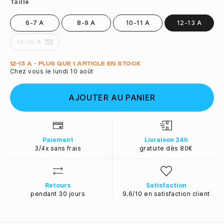
Taille
6-7 A
8-9 A
10-11 A
12-13 A
14-15 A
Quantité
12-13 A - PLUS QUE 1 ARTICLE EN STOCK
Chez vous le lundi 10 août
AJOUTER AU PANIER
Paiement
Livraison 24h
3/4x sans frais
gratuite dès 80€
Retours
Satisfaction
pendant 30 jours
9.6/10 en satisfaction client