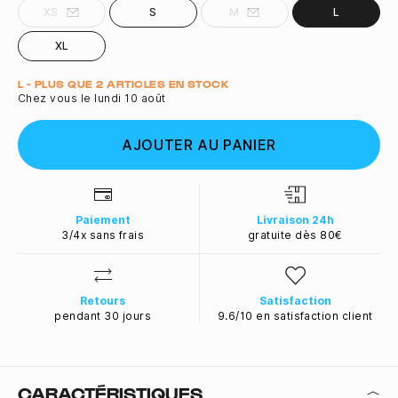
XS
S
M
L
XL
Quantité
L - PLUS QUE 2 ARTICLES EN STOCK
Chez vous le lundi 10 août
AJOUTER AU PANIER
Paiement
Livraison 24h
3/4x sans frais
gratuite dès 80€
Retours
Satisfaction
pendant 30 jours
9.6/10 en satisfaction client
CARACTÉRISTIQUES