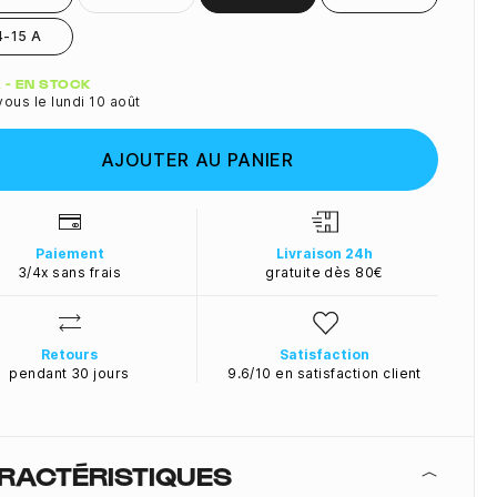
4-15 A
ité
 A - EN STOCK
ous le lundi 10 août
AJOUTER AU PANIER
Paiement
Livraison 24h
3/4x sans frais
gratuite dès 80€
Retours
Satisfaction
pendant 30 jours
9.6/10 en satisfaction client
RACTÉRISTIQUES