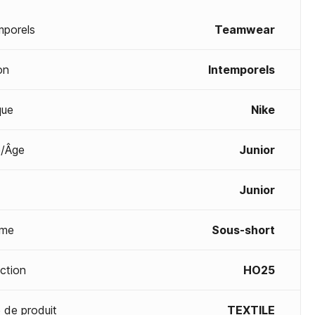
mporels
Teamwear
on
Intemporels
que
Nike
/Âge
Junior
Junior
me
Sous-short
ection
HO25
 de produit
TEXTILE