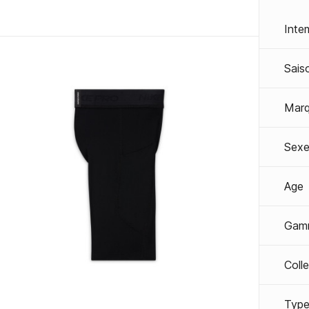
Inte
Sais
Mar
Sexe
Age
Gam
Coll
Type