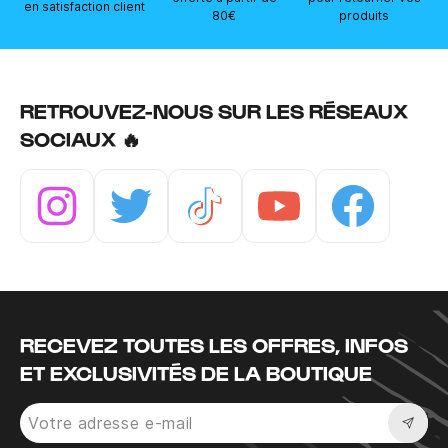
en satisfaction client
80€
produits
RETROUVEZ-NOUS SUR LES RÉSEAUX
SOCIAUX 🔥
Instagram
Twitter
Tiktok
Youtube
Facebook
RECEVEZ TOUTES LES OFFRES, INFOS
ET EXCLUSIVITÉS DE LA BOUTIQUE
Sousc