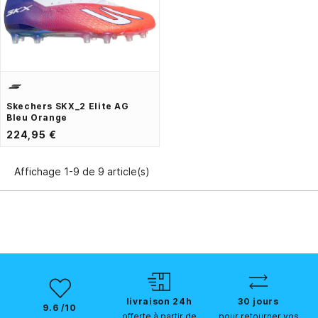
Skechers SKX_2 Elite AG
Bleu Orange
224,95 €
Affichage 1-9 de 9 article(s)
livraison 24h
30 jours
9.6 /10
offerte à partir de
pour retourner vos