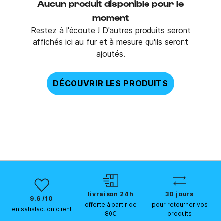
Aucun produit disponible pour le
moment
Restez à l'écoute ! D'autres produits seront
affichés ici au fur et à mesure qu'ils seront
ajoutés.
DÉCOUVRIR LES PRODUITS
livraison 24h
30 jours
9.6 /10
offerte à partir de
pour retourner vos
en satisfaction client
80€
produits