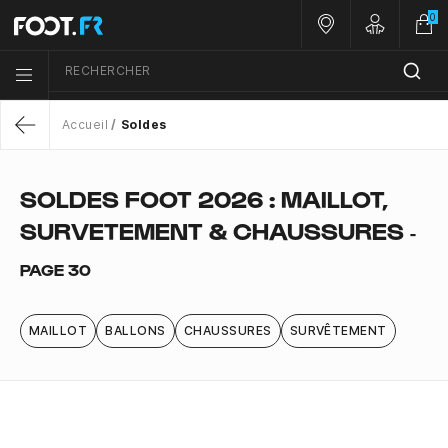
0
Nos magasins
Customer 
RECHERCHER
Menu list icon
Accueil
Soldes
Return
SOLDES FOOT 2026 : MAILLOT,
SURVETEMENT & CHAUSSURES
-
PAGE 30
MAILLOT
BALLONS
CHAUSSURES
SURVÊTEMENT