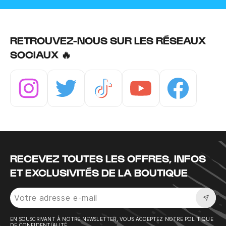
RETROUVEZ-NOUS SUR LES RÉSEAUX
SOCIAUX 🔥
Instagram
Twitter
Tiktok
Youtube
Facebook
RECEVEZ TOUTES LES OFFRES, INFOS
ET EXCLUSIVITÉS DE LA BOUTIQUE
Sousc
EN SOUSCRIVANT À NOTRE NEWSLETTER, VOUS ACCEPTEZ NOTRE POLITIQUE
DE CONFIDENTIALITÉ.