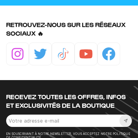
RETROUVEZ-NOUS SUR LES RÉSEAUX
SOCIAUX 🔥
Instagram
Twitter
Tiktok
Youtube
Facebook
RECEVEZ TOUTES LES OFFRES, INFOS
ET EXCLUSIVITÉS DE LA BOUTIQUE
Sousc
EN SOUSCRIVANT À NOTRE NEWSLETTER, VOUS ACCEPTEZ NOTRE POLITIQUE
DE CONFIDENTIALITÉ.