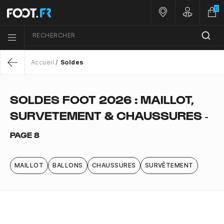
0
Nos magasins
Customer 
RECHERCHER
Menu list icon
Accueil
Soldes
Return
SOLDES FOOT 2026 : MAILLOT,
SURVETEMENT & CHAUSSURES
-
PAGE 8
MAILLOT
BALLONS
CHAUSSURES
SURVÊTEMENT