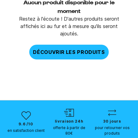
Aucun produit disponible pour le
moment
Restez à l'écoute ! D'autres produits seront
affichés ici au fur et à mesure qu'ils seront
ajoutés.
DÉCOUVRIR LES PRODUITS
livraison 24h
30 jours
9.6 /10
offerte à partir de
pour retourner vos
en satisfaction client
80€
produits