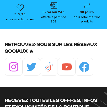
livraison 24h
30 jours
9.6 /10
offerte à partir de
pour retourner vos
en satisfaction client
80€
produits
RETROUVEZ-NOUS SUR LES RÉSEAUX
SOCIAUX 🔥
Instagram
Twitter
Tiktok
Youtube
Facebook
RECEVEZ TOUTES LES OFFRES, INFOS
ET EXCLUSIVITÉS DE LA BOUTIQUE