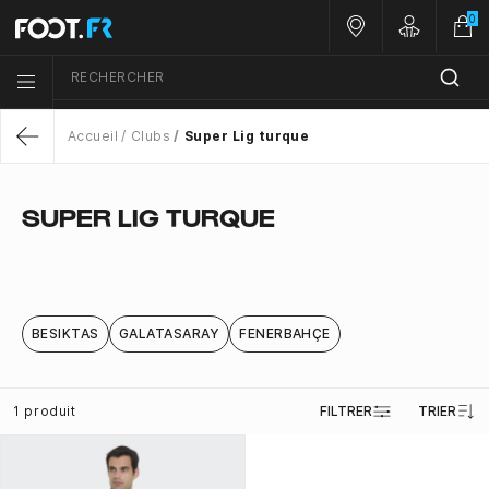
0
Nos magasins
Customer 
RECHERCHER
Menu list icon
Accueil
Clubs
Super Lig turque
Return
SUPER LIG TURQUE
BESIKTAS
GALATASARAY
FENERBAHÇE
1 produit
FILTRER
TRIER