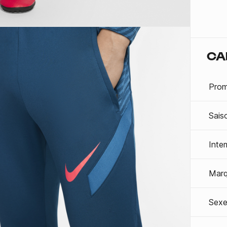
CA
Prom
Sais
Inte
Mar
Sexe