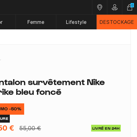
0
Nos magasins
Customer A
or
Femme
Lifestyle
DESTOCKAGE
ntalon survêtement Nike
rike bleu foncé
MO -50%
TURE
50 €
55,00 €
LIVRÉ EN 24H