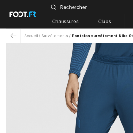
Chaussures
Clubs
Accueil
Survêtements
Pantalon survêtement Nike St
Return