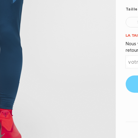
Taille
Quant
LA TA
Nous 
retou