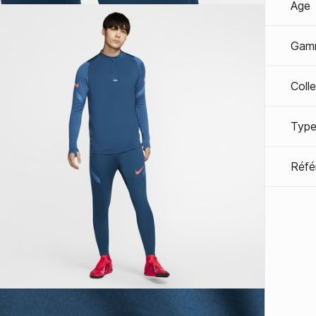
Age
Gam
Coll
Type
Réfé