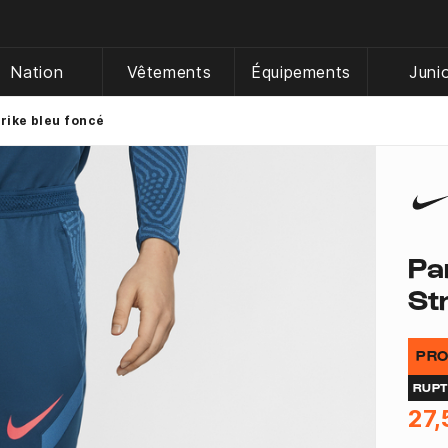
Nation
Vêtements
Équipements
Juni
rike bleu foncé
Pa
St
PRO
RUP
27,