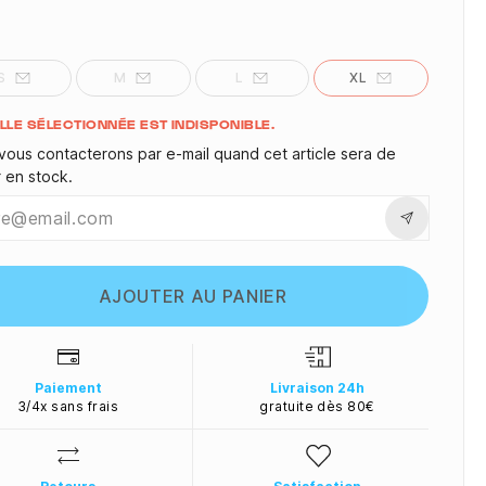
S
M
L
XL
ité
ILLE SÉLECTIONNÉE EST INDISPONIBLE.
vous contacterons par e-mail quand cet article sera de
r en stock.
AJOUTER AU PANIER
Paiement
Livraison 24h
3/4x sans frais
gratuite dès 80€