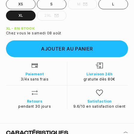
XS
S
M
L
XL
2XL
Quantité
XL - EN STOCK
Chez vous le samedi 08 août
AJOUTER AU PANIER
Paiement
Livraison 24h
3/4x sans frais
gratuite dès 80€
Retours
Satisfaction
pendant 30 jours
9.6/10 en satisfaction client
CARACTÉRISTIQUES