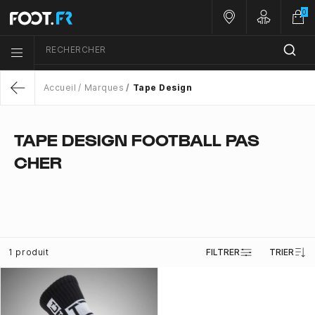
0
Nos magasins
Customer 
RECHERCHER
Menu list icon
Accueil
Marques
Tape Design
Return
TAPE DESIGN FOOTBALL PAS
CHER
1 produit
FILTRER
TRIER