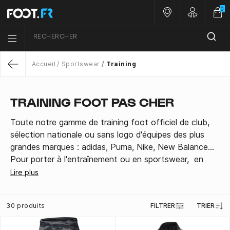
0
Nos magasins
Customer 
RECHERCHER
Menu list icon
Accueil
Sportswear
Training
Return
TRAINING FOOT PAS CHER
Toute notre gamme de training foot officiel de club,
sélection nationale ou sans logo d'équipes des plus
grandes marques : adidas, Puma, Nike, New Balance...
Pour porter à l'entraînement ou en sportswear, en
ensemble, ou juste le sweat ou juste le training pant,
Lire plus
trouvez la tenue de votre choix en taille adulte pour
homme et femme ou pour enfant.
30 produits
FILTRER
TRIER