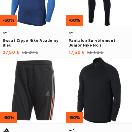
-50%
-50%
Sweat Zippé Nike Academy
Pantalon Survêtement
Bleu
Junior Nike Noir
27,50 €
55,00 €
17,50 €
35,00 €
-50%
-50%