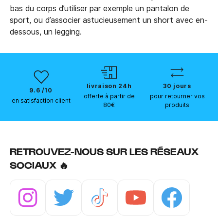
bas du corps d’utiliser par exemple un pantalon de
sport, ou d’associer astucieusement un short avec en-
dessous, un legging.
livraison 24h
30 jours
9.6 /10
offerte à partir de
pour retourner vos
en satisfaction client
80€
produits
RETROUVEZ-NOUS SUR LES RÉSEAUX
SOCIAUX 🔥
Instagram
Twitter
Tiktok
Youtube
Facebook