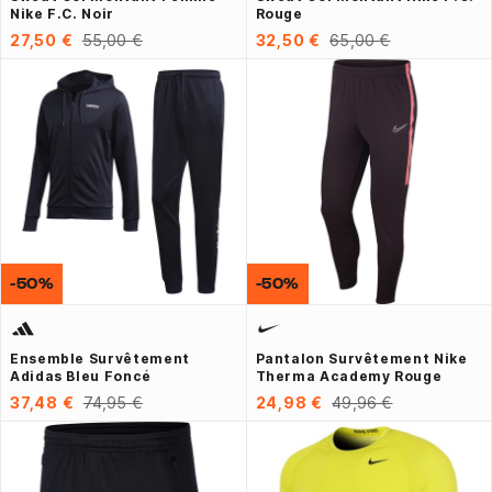
Nike F.C. Noir
Rouge
27,50 €
55,00 €
32,50 €
65,00 €
-50%
-50%
Ensemble Survêtement
Pantalon Survêtement Nike
Adidas Bleu Foncé
Therma Academy Rouge
37,48 €
74,95 €
24,98 €
49,96 €