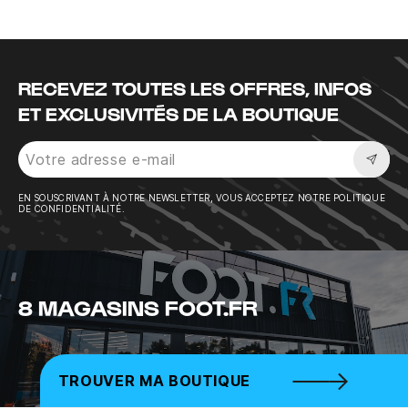
RECEVEZ TOUTES LES OFFRES, INFOS
ET EXCLUSIVITÉS DE LA BOUTIQUE
Sousc
EN SOUSCRIVANT À NOTRE NEWSLETTER, VOUS ACCEPTEZ NOTRE POLITIQUE
DE CONFIDENTIALITÉ.
8 MAGASINS FOOT.FR
TROUVER MA BOUTIQUE