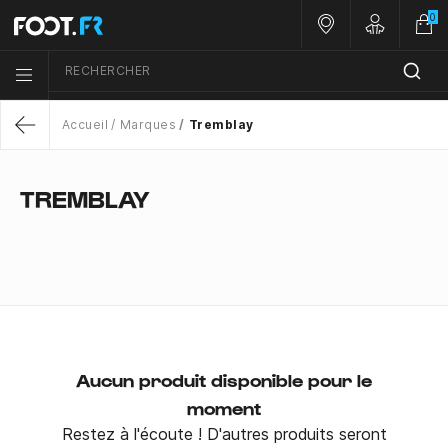
0
Nos magasins
Customer 
RECHERCHER
Menu list icon
Accueil
Marques
Tremblay
Return
TREMBLAY
Aucun produit disponible pour le
moment
Restez à l'écoute ! D'autres produits seront