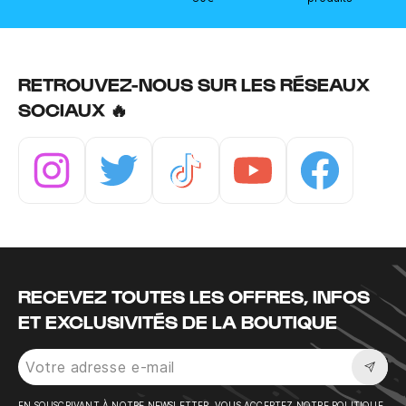
RETROUVEZ-NOUS SUR LES RÉSEAUX
SOCIAUX 🔥
Instagram
Twitter
Tiktok
Youtube
Facebook
RECEVEZ TOUTES LES OFFRES, INFOS
ET EXCLUSIVITÉS DE LA BOUTIQUE
Sousc
EN SOUSCRIVANT À NOTRE NEWSLETTER, VOUS ACCEPTEZ NOTRE POLITIQUE