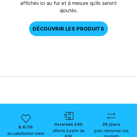
affichés ici au fur et à mesure qu'ils seront
ajoutés.
DÉCOUVRIR LES PRODUITS
livraison 24h
30 jours
9.6 /10
offerte à partir de
pour retourner vos
en satisfaction client
80€
produits