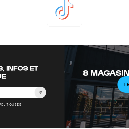
Tiktok
, INFOS ET
8 MAGASIN
UE
T
Souscrire à la newsletter
POLITIQUE DE