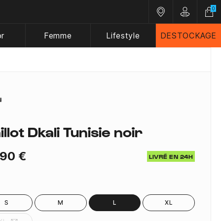
0
Nos magasins
Customer A
or
Femme
Lifestyle
DESTOCKAGE
llot Dkali Tunisie noir
,90 €
LIVRÉ EN 24H
S
M
L
XL