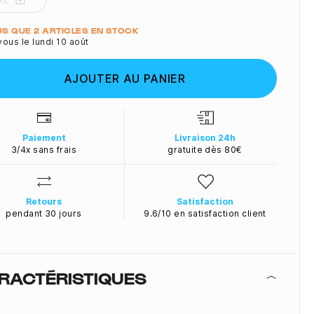
XL
ité
LUS QUE 2 ARTICLES EN STOCK
ous le lundi 10 août
AJOUTER AU PANIER
Paiement
Livraison 24h
3/4x sans frais
gratuite dès 80€
Retours
Satisfaction
pendant 30 jours
9.6/10 en satisfaction client
RACTÉRISTIQUES