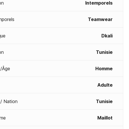
on
Intemporels
mporels
Teamwear
que
Dkali
on
Tunisie
/Âge
Homme
Adulte
 / Nation
Tunisie
me
Maillot