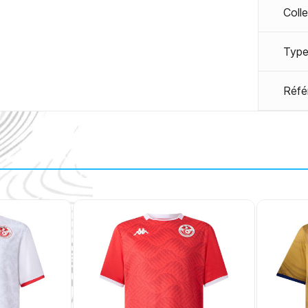
Coll
Type
Réfé