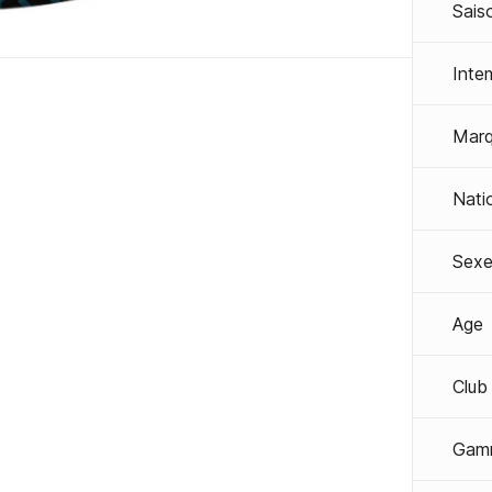
Sais
Inte
Mar
Nati
Sexe
Age
Club
Gam