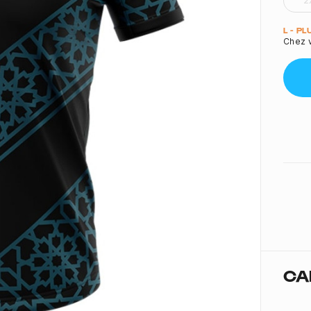
2
Quant
L - P
Chez v
CA