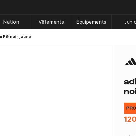
Nation
Vêtements
Équipements
Juni
te FG noir jaune
ad
no
PRO
120