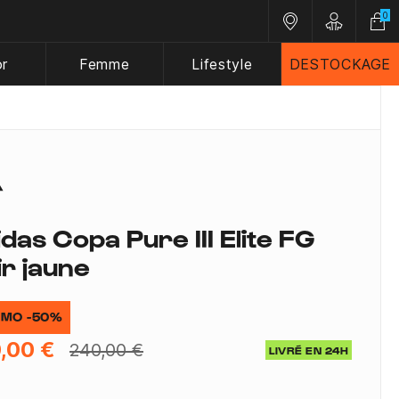
0
Nos magasins
Customer A
or
Femme
Lifestyle
DESTOCKAGE
idas Copa Pure III Elite FG
ir jaune
MO -50%
,00 €
240,00 €
LIVRÉ EN 24H