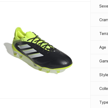
Sexe
Cra
Terra
Age
Gam
Styl
Coll
Type