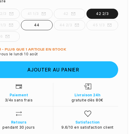
ure
 2/3
41 1/3
42
42 2/3
 1/3
44
44 2/3
45 1/3
46
ité
3 - PLUS QUE 1 ARTICLE EN STOCK
ous le lundi 10 août
AJOUTER AU PANIER
Paiement
Livraison 24h
3/4x sans frais
gratuite dès 80€
Retours
Satisfaction
pendant 30 jours
9.6/10 en satisfaction client