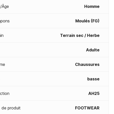
/Âge
Homme
mpons
Moulés (FG)
in
Terrain sec / Herbe
Adulte
me
Chaussures
e
basse
ection
AH25
 de produit
FOOTWEAR