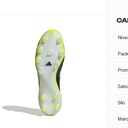
CA
Nive
Pac
Prom
Sais
Silo
Mar