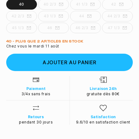
40
40 2/3
41 1/3
42
42 2/3
43 1/3
44
44 2/3
45 1/3
46
46 2/3
47 1/3
Quantité
40 - PLUS QUE 2 ARTICLES EN STOCK
Chez vous le mardi 11 août
AJOUTER AU PANIER
Paiement
Livraison 24h
3/4x sans frais
gratuite dès 80€
Retours
Satisfaction
pendant 30 jours
9.6/10 en satisfaction client