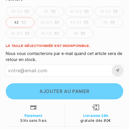
39 1/3
40
40 2/3
41 1/3
42
42 2/3
43 1/3
44
44 2/3
45 1/3
46
Quantité
LA TAILLE SÉLECTIONNÉE EST INDISPONIBLE.
Nous vous contacterons par e-mail quand cet article sera de
retour en stock.
AJOUTER AU PANIER
Paiement
Livraison 24h
3/4x sans frais
gratuite dès 80€