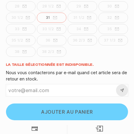
28
28 1/2
29
30
30 1/2
31
31 1/2
32
33
33 1/2
34
35
35 1/2
36
36 2/3
37 1/3
38
38 2/3
Quantité
LA TAILLE SÉLECTIONNÉE EST INDISPONIBLE.
Nous vous contacterons par e-mail quand cet article sera de
retour en stock.
AJOUTER AU PANIER