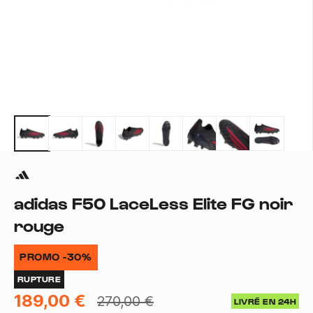
adidas F50 LaceLess Elite FG noir
rouge
PROMO -30%
RUPTURE
189,00 €
270,00 €
LIVRÉ EN 24H