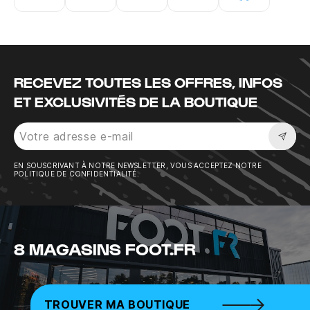
Instagram
Twitter
Tiktok
Youtube
Facebook
RECEVEZ TOUTES LES OFFRES, INFOS
ET EXCLUSIVITÉS DE LA BOUTIQUE
Sousc
EN SOUSCRIVANT À NOTRE NEWSLETTER, VOUS ACCEPTEZ NOTRE
POLITIQUE DE CONFIDENTIALITÉ.
8 MAGASINS FOOT.FR
TROUVER MA BOUTIQUE