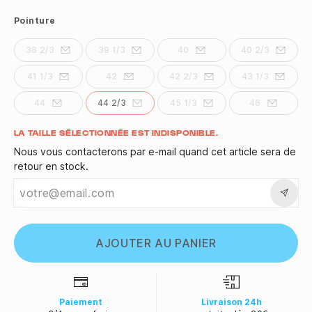
Pointure
38 2/3
39 1/3
40
40 2/3
41 1/3
42
42 2/3
43 1/3
44
44 2/3
45 1/3
46
Quantité
LA TAILLE SÉLECTIONNÉE EST INDISPONIBLE.
Nous vous contacterons par e-mail quand cet article sera de
retour en stock.
AJOUTER AU PANIER
Paiement
Livraison 24h