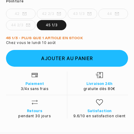
Pointure
42
42 2/3
43 1/3
44
44 2/3
45 1/3
Quantité
45 1/3 - PLUS QUE 1 ARTICLE EN STOCK
Chez vous le lundi 10 août
AJOUTER AU PANIER
Paiement
Livraison 24h
3/4x sans frais
gratuite dès 80€
Retours
Satisfaction
pendant 30 jours
9.6/10 en satisfaction client