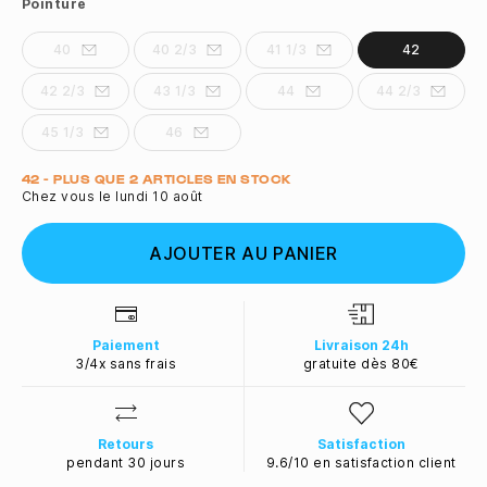
Pointure
40
40 2/3
41 1/3
42
42 2/3
43 1/3
44
44 2/3
45 1/3
46
Quantité
42 - PLUS QUE 2 ARTICLES EN STOCK
Chez vous le lundi 10 août
AJOUTER AU PANIER
Paiement
Livraison 24h
3/4x sans frais
gratuite dès 80€
Retours
Satisfaction
pendant 30 jours
9.6/10 en satisfaction client