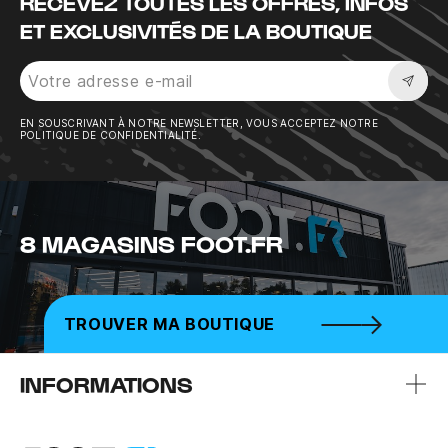
RECEVEZ TOUTES LES OFFRES, INFOS
ET EXCLUSIVITÉS DE LA BOUTIQUE
Sousc
EN SOUSCRIVANT À NOTRE NEWSLETTER, VOUS ACCEPTEZ NOTRE
POLITIQUE DE CONFIDENTIALITÉ.
8 MAGASINS FOOT.FR
TROUVER MA BOUTIQUE
INFORMATIONS