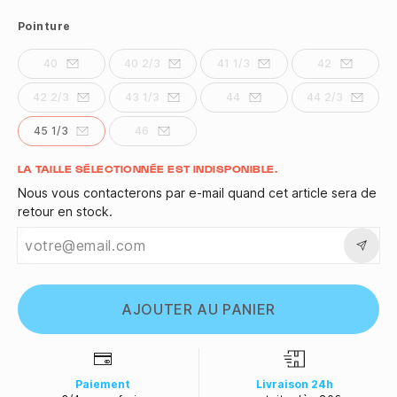
Pointure
40
40 2/3
41 1/3
42
42 2/3
43 1/3
44
44 2/3
45 1/3
46
Quantité
LA TAILLE SÉLECTIONNÉE EST INDISPONIBLE.
Nous vous contacterons par e-mail quand cet article sera de
retour en stock.
AJOUTER AU PANIER
Paiement
Livraison 24h